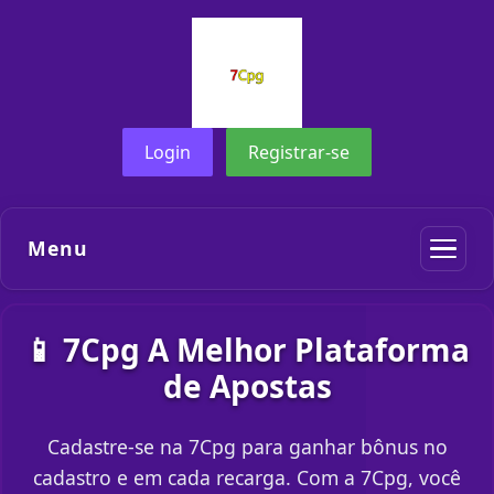
Login
Registrar-se
Menu
📱 7Cpg A Melhor Plataforma
de Apostas
Cadastre-se na 7Cpg para ganhar bônus no
cadastro e em cada recarga. Com a 7Cpg, você