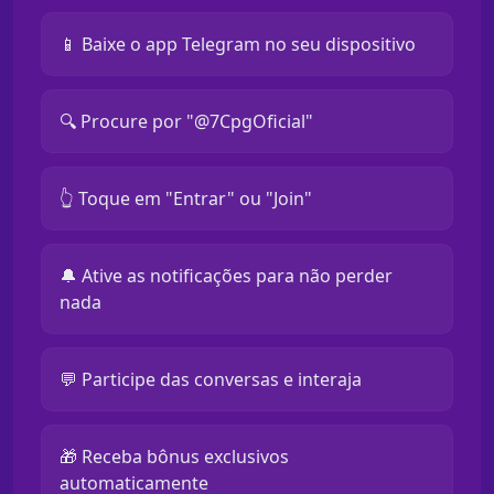
📱 Baixe o app Telegram no seu dispositivo
🔍 Procure por "@7CpgOficial"
👆 Toque em "Entrar" ou "Join"
🔔 Ative as notificações para não perder
nada
💬 Participe das conversas e interaja
🎁 Receba bônus exclusivos
automaticamente