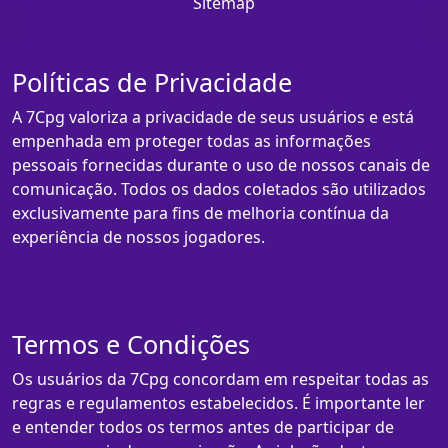
Sitemap
Políticas de Privacidade
A 7Cpg valoriza a privacidade de seus usuários e está
empenhada em proteger todas as informações
pessoais fornecidas durante o uso de nossos canais de
comunicação. Todos os dados coletados são utilizados
exclusivamente para fins de melhoria contínua da
experiência de nossos jogadores.
Termos e Condições
Os usuários da 7Cpg concordam em respeitar todas as
regras e regulamentos estabelecidos. É importante ler
e entender todos os termos antes de participar de