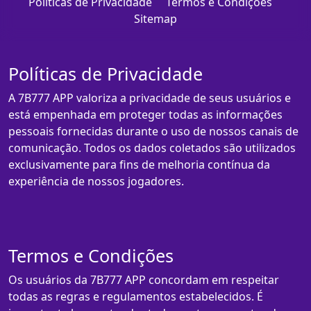
Políticas de Privacidade
Termos e Condições
Sitemap
Políticas de Privacidade
A 7B777 APP valoriza a privacidade de seus usuários e
está empenhada em proteger todas as informações
pessoais fornecidas durante o uso de nossos canais de
comunicação. Todos os dados coletados são utilizados
exclusivamente para fins de melhoria contínua da
experiência de nossos jogadores.
Termos e Condições
Os usuários da 7B777 APP concordam em respeitar
todas as regras e regulamentos estabelecidos. É