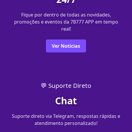
Fique por dentro de todas as novidades,
promoções e eventos da 7B777 APP em tempo
real!
Ver Notícias
💬 Suporte Direto
Chat
Suporte direto via Telegram, respostas rápidas e
atendimento personalizado!