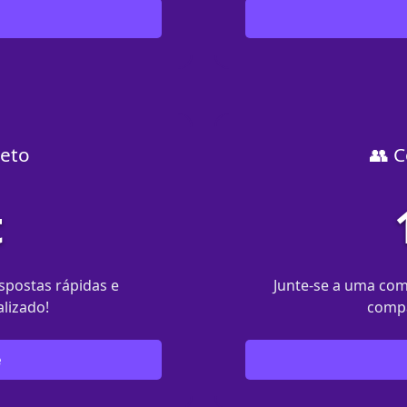
reto
👥 
t
espostas rápidas e
Junte-se a uma com
lizado!
compa
e