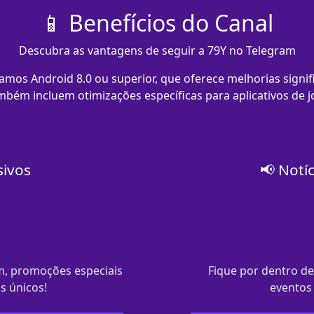
📱 Benefícios do Canal
Descubra as vantagens de seguir a 79Y no Telegram
mos Android 8.0 ou superior, que oferece melhorias signi
ambém incluem otimizações específicas para aplicativos de
sivos
📢 Notí
m, promoções especiais
Fique por dentro d
s únicos!
eventos