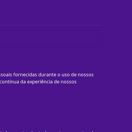
ssoais fornecidas durante o uso de nossos
 contínua da experiência de nossos