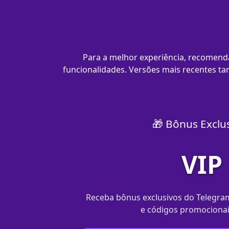
Para a melhor experiência, recomenda
funcionalidades. Versões mais recentes t
🎁 Bônus Exclu
VIP
Receba bônus exclusivos do Telegra
e códigos promocionai