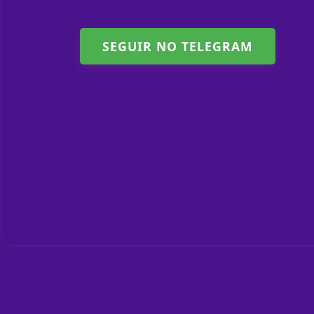
SEGUIR NO TELEGRAM