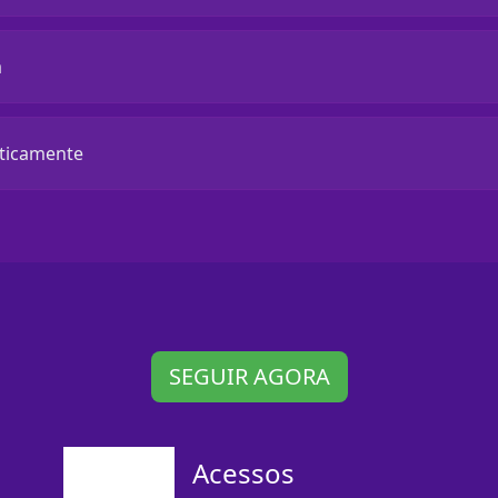
a
aticamente
SEGUIR AGORA
Acessos