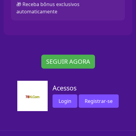
🎁 Receba bônus exclusivos
automaticamente
SEGUIR AGORA
Acessos
Login
Registrar-se