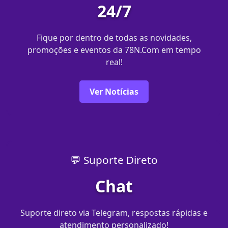
24/7
Fique por dentro de todas as novidades,
promoções e eventos da 78N.Com em tempo
real!
Ver Notícias
💬 Suporte Direto
Chat
Suporte direto via Telegram, respostas rápidas e
atendimento personalizado!