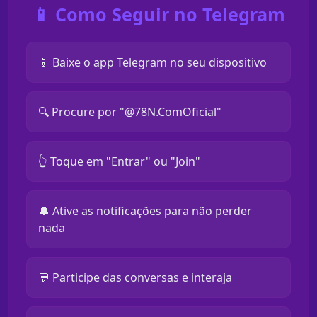
📱 Como Seguir no Telegram
📱 Baixe o app Telegram no seu dispositivo
🔍 Procure por "@78N.ComOficial"
👆 Toque em "Entrar" ou "Join"
🔔 Ative as notificações para não perder
nada
💬 Participe das conversas e interaja