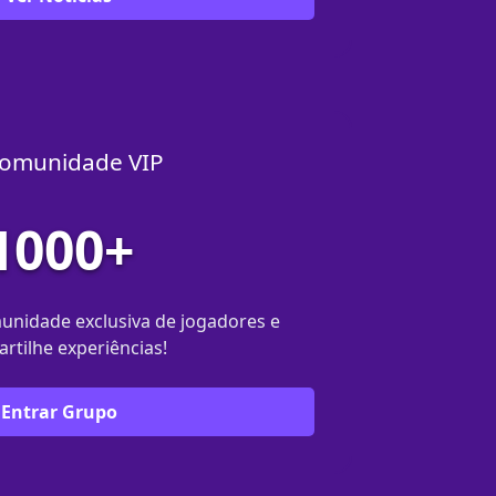
Comunidade VIP
1000+
unidade exclusiva de jogadores e
rtilhe experiências!
Entrar Grupo