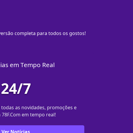
versão completa para todos os gostos!
cias em Tempo Real
24/7
e todas as novidades, promoções e
a 78F.Com em tempo real!
Ver Notícias