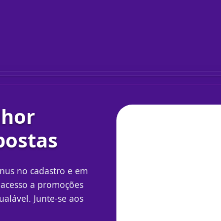
lhor
postas
nus no cadastro e em
 acesso a promoções
ualável. Junte-se aos