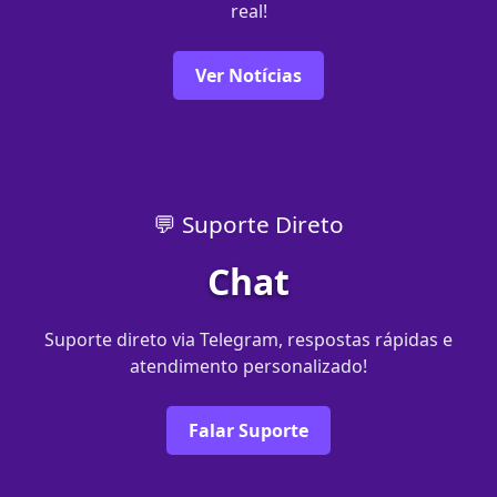
real!
Ver Notícias
💬 Suporte Direto
Chat
Suporte direto via Telegram, respostas rápidas e
atendimento personalizado!
Falar Suporte