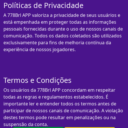
Políticas de Privacidade
A 778Brl APP valoriza a privacidade de seus usuários e
está empenhada em proteger todas as informações
pessoais fornecidas durante o uso de nossos canais de
comunicação. Todos os dados coletados são utilizados
exclusivamente para fins de melhoria contínua da
experiência de nossos jogadores.
Termos e Condições
Os usuários da 778Brl APP concordam em respeitar
todas as regras e regulamentos estabelecidos. É
importante ler e entender todos os termos antes de
participar de nossos canais de comunicação. A violação
destes termos pode resultar em penalizações ou na
suspensão da conta.