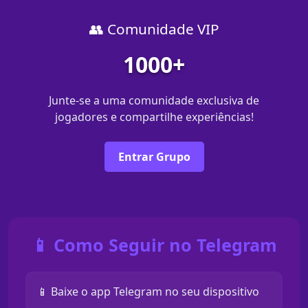
👥 Comunidade VIP
1000+
Junte-se a uma comunidade exclusiva de
jogadores e compartilhe experiências!
Entrar Grupo
📱 Como Seguir no Telegram
📱 Baixe o app Telegram no seu dispositivo