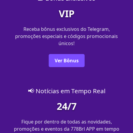
VIP
Receba bônus exclusivos do Telegram,
promoções especiais e códigos promocionais
únicos!
Ver Bônus
📢 Notícias em Tempo Real
24/7
Fique por dentro de todas as novidades,
promoções e eventos da 778Brl APP em tempo