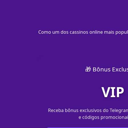
Como um dos cassinos online mais popular
🎁 Bônus Exclu
VIP
Receba bônus exclusivos do Telegra
e códigos promocionai