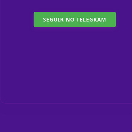
SEGUIR NO TELEGRAM