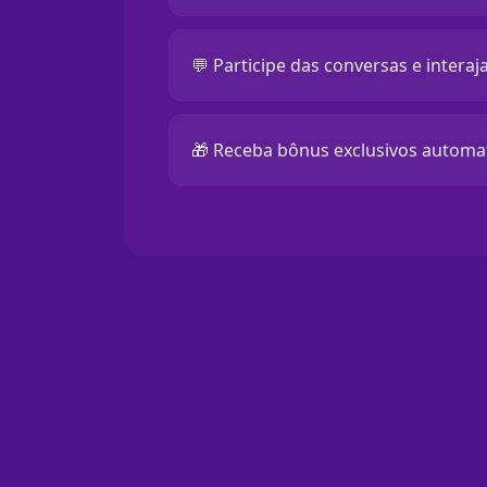
💬 Participe das conversas e interaj
🎁 Receba bônus exclusivos autom