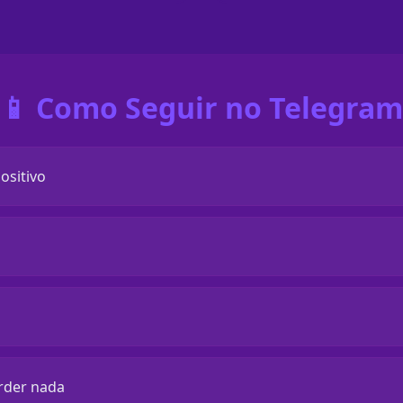
📱 Como Seguir no Telegram
ositivo
erder nada