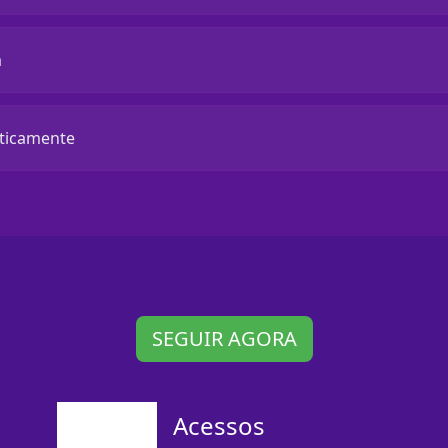
a
aticamente
SEGUIR AGORA
Acessos