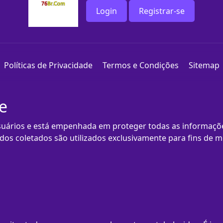
Login
Registrar-se
Políticas de Privacidade
Termos e Condições
Sitemap
de
usuários e está empenhada em proteger todas as informaçõ
os coletados são utilizados exclusivamente para fins de m