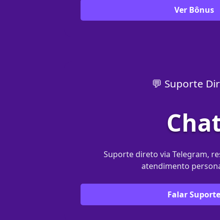
Ver Bônus
💬 Suporte Di
Cha
Suporte direto via Telegram, r
atendimento persona
Falar Suport