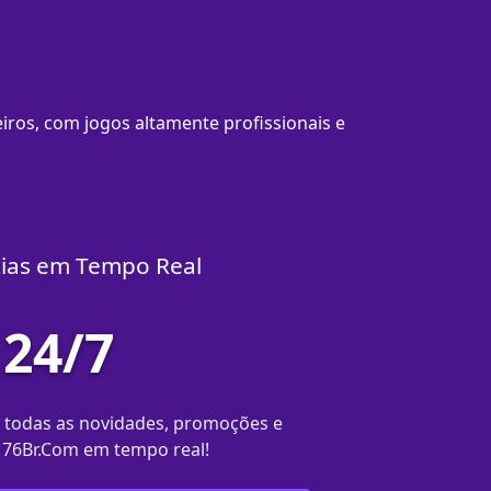
iros, com jogos altamente profissionais e
cias em Tempo Real
24/7
e todas as novidades, promoções e
 76Br.Com em tempo real!