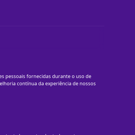
es pessoais fornecidas durante o uso de
elhoria contínua da experiência de nossos