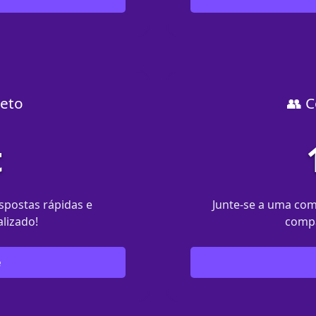
reto
👥 
t
espostas rápidas e
Junte-se a uma com
lizado!
compa
e