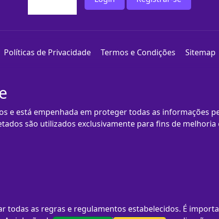
Políticas de Privacidade
Termos e Condições
Sitemap
de
rios e está empenhada em proteger todas as informações p
tados são utilizados exclusivamente para fins de melhoria
 todas as regras e regulamentos estabelecidos. É importa