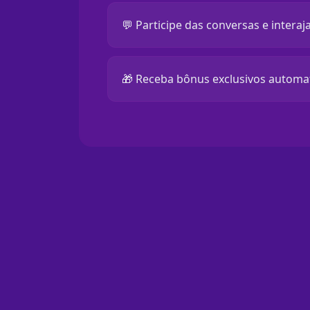
💬 Participe das conversas e interaj
🎁 Receba bônus exclusivos autom