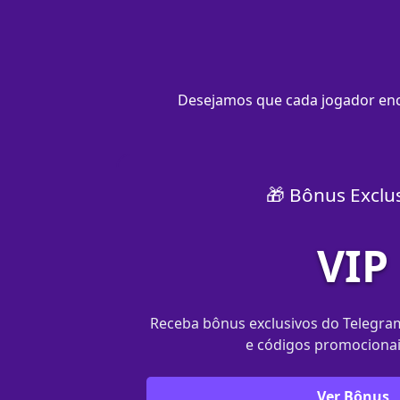
Desejamos que cada jogador enco
🎁 Bônus Exclu
VIP
Receba bônus exclusivos do Telegra
e códigos promocionai
Ver Bônus