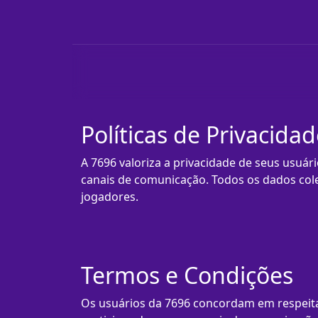
Políticas de Privacida
A 7696 valoriza a privacidade de seus usuá
canais de comunicação. Todos os dados cole
jogadores.
Termos e Condições
Os usuários da 7696 concordam em respeitar