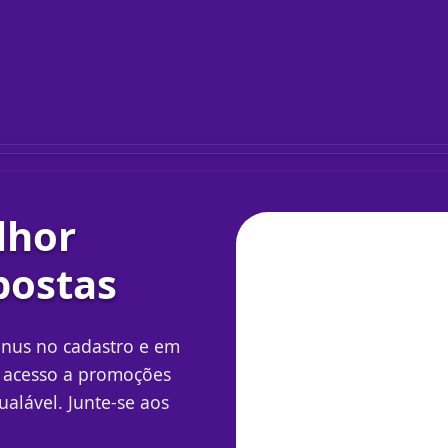
lhor
postas
nus no cadastro e em
 acesso a promoções
ualável. Junte-se aos