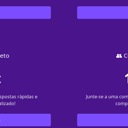
reto
👥 
t
espostas rápidas e
Junte-se a uma com
lizado!
compa
e