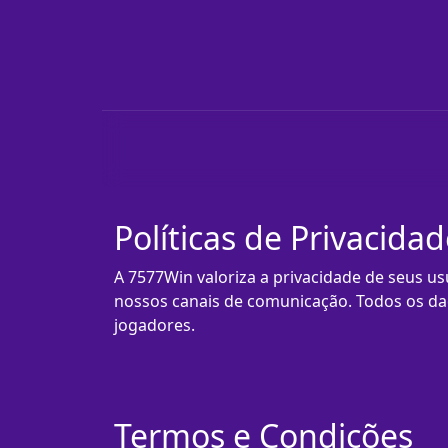
Políticas de Privacida
A 7577Win valoriza a privacidade de seus u
nossos canais de comunicação. Todos os dad
jogadores.
Termos e Condições