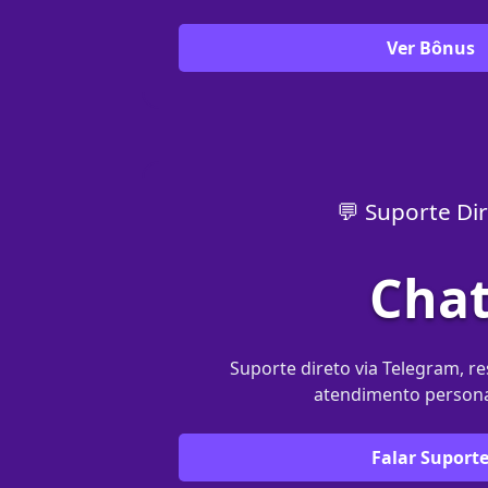
Ver Bônus
💬 Suporte Di
Cha
Suporte direto via Telegram, r
atendimento persona
Falar Suport