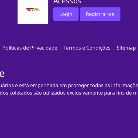
Acessos
Login
Registrar-se
Políticas de Privacidade
Termos e Condições
Sitemap
de
suários e está empenhada em proteger todas as informaçõe
os coletados são utilizados exclusivamente para fins de m