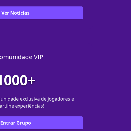
Ver Notícias
Comunidade VIP
1000+
unidade exclusiva de jogadores e
rtilhe experiências!
Entrar Grupo