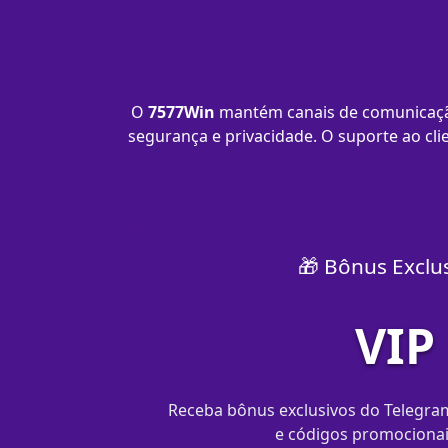
O
7577Win
mantém canais de comunicação
segurança e privacidade. O suporte ao cl
🎁 Bônus Exclu
VIP
Receba bônus exclusivos do Telegra
e códigos promocionai