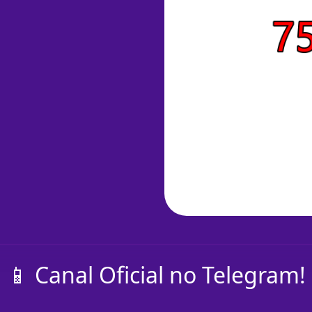
📱 Canal Oficial no Telegram!