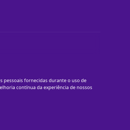
s pessoais fornecidas durante o uso de
elhoria contínua da experiência de nossos