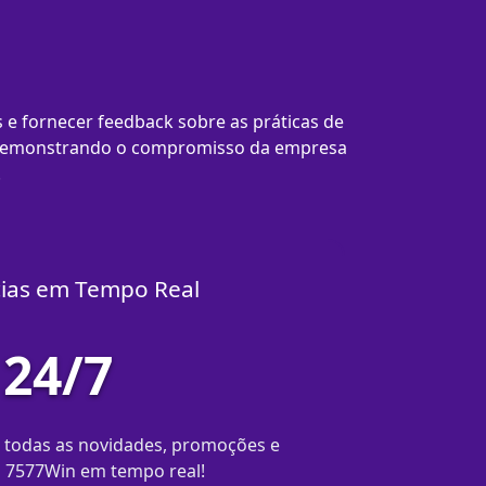
e fornecer feedback sobre as práticas de
ra, demonstrando o compromisso da empresa
.
cias em Tempo Real
24/7
e todas as novidades, promoções e
 7577Win em tempo real!