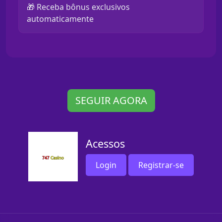
🎁 Receba bônus exclusivos
automaticamente
SEGUIR AGORA
Acessos
Login
Registrar-se