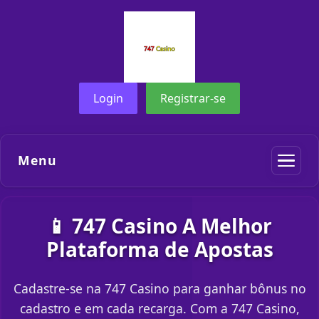
Login
Registrar-se
Menu
📱 747 Casino A Melhor
Plataforma de Apostas
Cadastre-se na 747 Casino para ganhar bônus no
cadastro e em cada recarga. Com a 747 Casino,