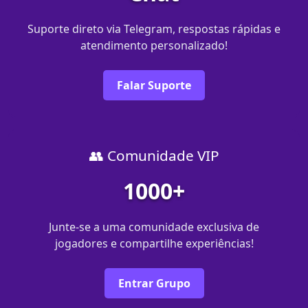
Suporte direto via Telegram, respostas rápidas e
atendimento personalizado!
Falar Suporte
👥 Comunidade VIP
1000+
Junte-se a uma comunidade exclusiva de
jogadores e compartilhe experiências!
Entrar Grupo