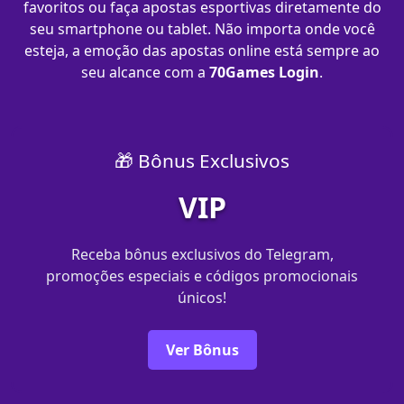
favoritos ou faça apostas esportivas diretamente do
seu smartphone ou tablet. Não importa onde você
esteja, a emoção das apostas online está sempre ao
seu alcance com a
70Games Login
.
🎁 Bônus Exclusivos
VIP
Receba bônus exclusivos do Telegram,
promoções especiais e códigos promocionais
únicos!
Ver Bônus