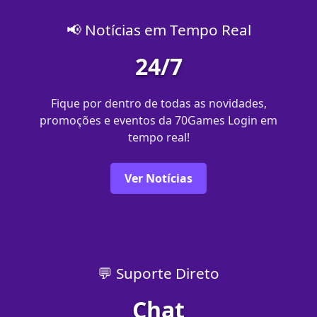
📢 Notícias em Tempo Real
24/7
Fique por dentro de todas as novidades,
promoções e eventos da 70Games Login em
tempo real!
Ver Notícias
💬 Suporte Direto
Chat