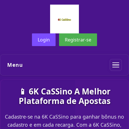
Login
Registrar-se
Menu
📱 6K CaSSino A Melhor
Plataforma de Apostas
Cadastre-se na 6K CaSSino para ganhar bônus no
cadastro e em cada recarga. Com a 6K CaSSino,