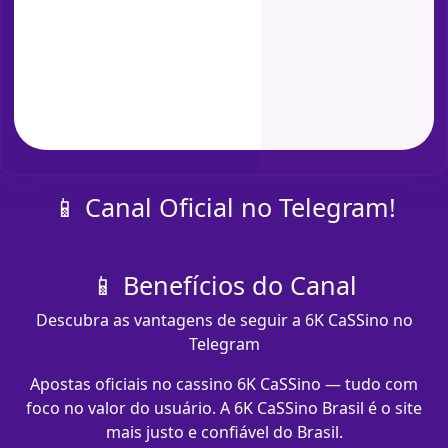
📱 Canal Oficial no Telegram!
📱 Benefícios do Canal
Descubra as vantagens de seguir a 6K CaSSino no
Telegram
Apostas oficiais no cassino 6K CaSSino — tudo com
foco no valor do usuário. A 6K CaSSino Brasil é o site
mais justo e confiável do Brasil.