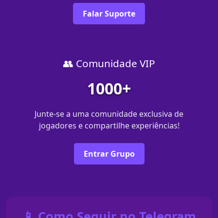
Falar Suporte
👥 Comunidade VIP
1000+
Junte-se a uma comunidade exclusiva de
jogadores e compartilhe experiências!
Entrar Grupo
📱 Como Seguir no Telegram