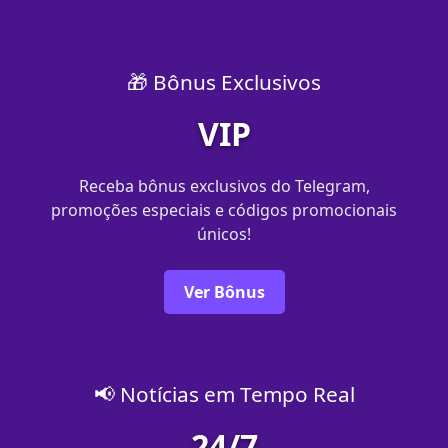
🎁 Bônus Exclusivos
VIP
Receba bônus exclusivos do Telegram,
promoções especiais e códigos promocionais
únicos!
Ver Bônus
📢 Notícias em Tempo Real
24/7