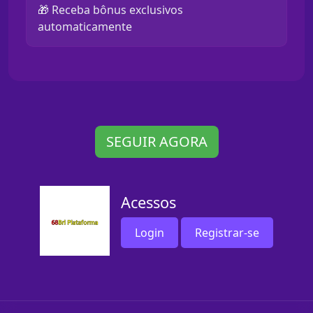
🎁 Receba bônus exclusivos
automaticamente
SEGUIR AGORA
Acessos
Login
Registrar-se