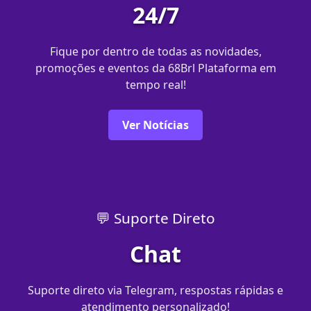
24/7
Fique por dentro de todas as novidades,
promoções e eventos da 68Brl Plataforma em
tempo real!
Ver Notícias
💬 Suporte Direto
Chat
Suporte direto via Telegram, respostas rápidas e
atendimento personalizado!