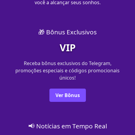
você a alcançar seus sonhos.
🎁 Bônus Exclusivos
VIP
Receba bônus exclusivos do Telegram,
promoções especiais e códigos promocionais
únicos!
Ver Bônus
📢 Notícias em Tempo Real