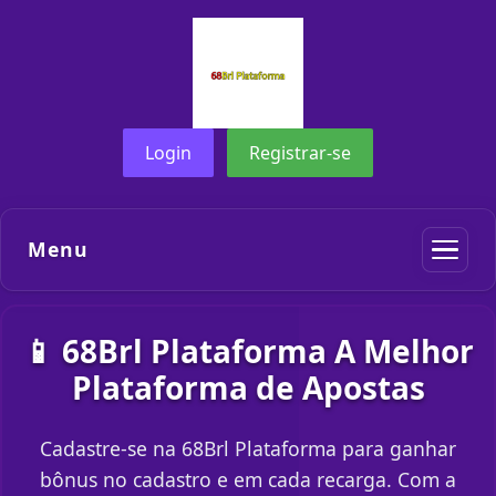
Login
Registrar-se
Menu
📱 68Brl Plataforma A Melhor
Plataforma de Apostas
Cadastre-se na 68Brl Plataforma para ganhar
bônus no cadastro e em cada recarga. Com a