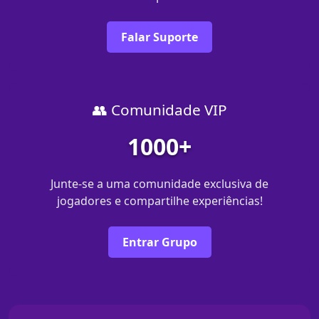
Falar Suporte
👥 Comunidade VIP
1000+
Junte-se a uma comunidade exclusiva de
jogadores e compartilhe experiências!
Entrar Grupo