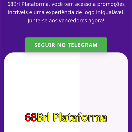
68Brl Plataforma, você tem acesso a promoções
incríveis e uma experiência de jogo inigualável.
Junte-se aos vencedores agora!
SEGUIR NO TELEGRAM