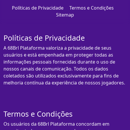
Políticas de Privacidade
Termos e Condições
Sitemap
Políticas de Privacidade
A 68Brl Plataforma valoriza a privacidade de seus
usuários e está empenhada em proteger todas as
informações pessoais fornecidas durante o uso de
nossos canais de comunicação. Todos os dados
coletados são utilizados exclusivamente para fins de
melhoria contínua da experiência de nossos jogadores.
Termos e Condições
Os usuários da 68Brl Plataforma concordam em