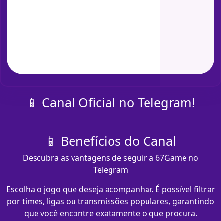
📱 Canal Oficial no Telegram!
📱 Benefícios do Canal
Descubra as vantagens de seguir a 67Game no
Telegram
Escolha o jogo que deseja acompanhar. É possível filtrar
por times, ligas ou transmissões populares, garantindo
que você encontre exatamente o que procura.