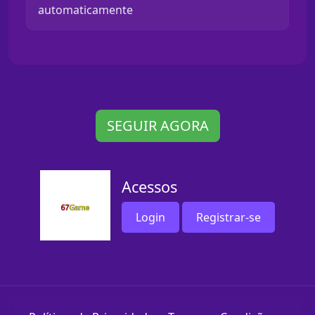
automaticamente
SEGUIR AGORA
Acessos
Login
Registrar-se