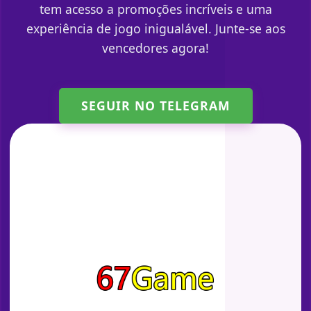
tem acesso a promoções incríveis e uma
experiência de jogo inigualável. Junte-se aos
vencedores agora!
SEGUIR NO TELEGRAM