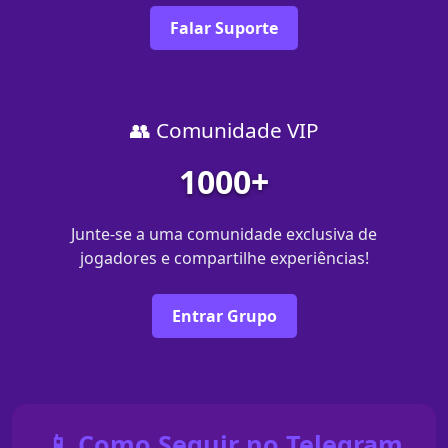
Falar Suporte
👥 Comunidade VIP
1000+
Junte-se a uma comunidade exclusiva de
jogadores e compartilhe experiências!
Entrar Grupo
📱 Como Seguir no Telegram