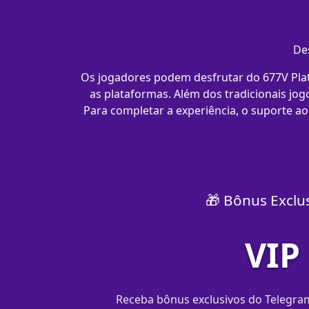
De
Os jogadores podem desfrutar do 677V Plat
as plataformas. Além dos tradicionais jo
Para completar a experiência, o suporte ao
🎁 Bônus Exclu
VIP
Receba bônus exclusivos do Telegra