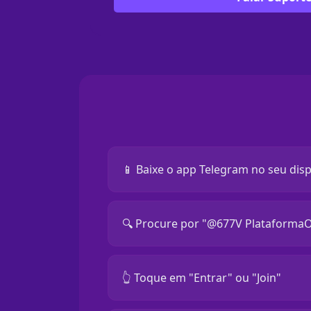
📱 Baixe o app Telegram no seu disp
🔍 Procure por "@677V PlataformaOf
👆 Toque em "Entrar" ou "Join"