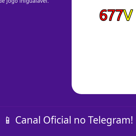
e jogo inigualável.
📱 Canal Oficial no Telegram!