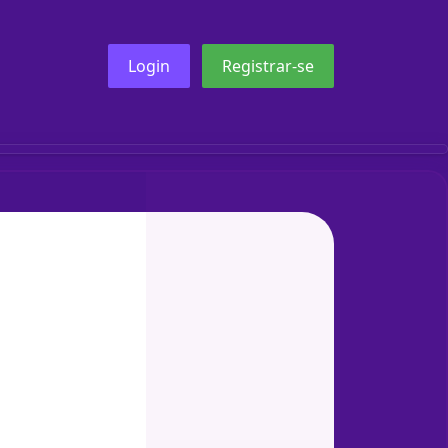
Login
Registrar-se