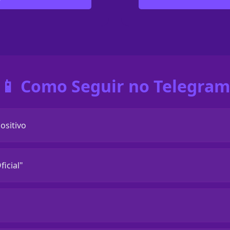
📱 Como Seguir no Telegram
ositivo
icial"