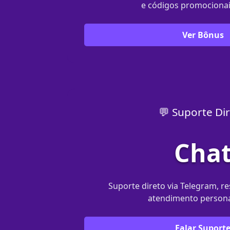
e códigos promocionai
Ver Bônus
💬 Suporte Di
Cha
Suporte direto via Telegram, r
atendimento persona
Falar Suport