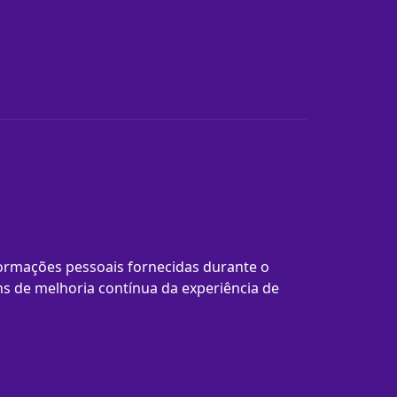
formações pessoais fornecidas durante o
ns de melhoria contínua da experiência de