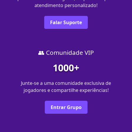
atendimento personalizado!
Falar Suporte
👥 Comunidade VIP
1000+
Junte-se a uma comunidade exclusiva de
jogadores e compartilhe experiências!
Entrar Grupo