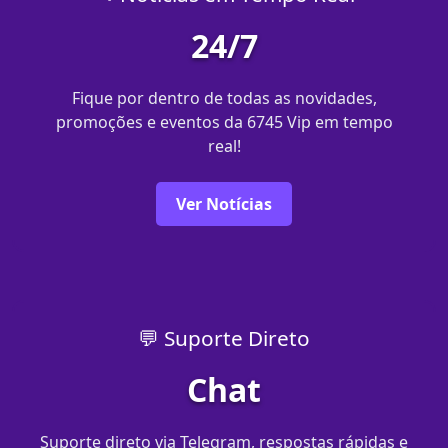
24/7
Fique por dentro de todas as novidades,
promoções e eventos da 6745 Vip em tempo
real!
Ver Notícias
💬 Suporte Direto
Chat
Suporte direto via Telegram, respostas rápidas e