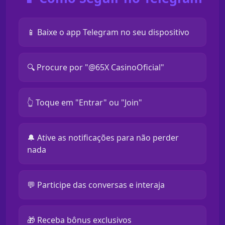
📱 Baixe o app Telegram no seu dispositivo
🔍 Procure por "@65X CasinoOficial"
👆 Toque em "Entrar" ou "Join"
🔔 Ative as notificações para não perder
nada
💬 Participe das conversas e interaja
🎁 Receba bônus exclusivos