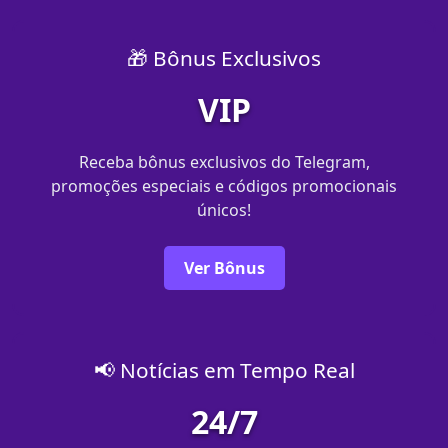
🎁 Bônus Exclusivos
VIP
Receba bônus exclusivos do Telegram,
promoções especiais e códigos promocionais
únicos!
Ver Bônus
📢 Notícias em Tempo Real
24/7