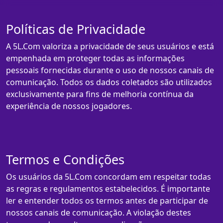
Políticas de Privacidade
A 5L.Com valoriza a privacidade de seus usuários e está
empenhada em proteger todas as informações
pessoais fornecidas durante o uso de nossos canais de
comunicação. Todos os dados coletados são utilizados
exclusivamente para fins de melhoria contínua da
experiência de nossos jogadores.
Termos e Condições
Os usuários da 5L.Com concordam em respeitar todas
as regras e regulamentos estabelecidos. É importante
ler e entender todos os termos antes de participar de
nossos canais de comunicação. A violação destes