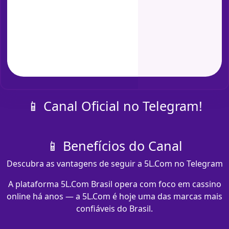
📱 Canal Oficial no Telegram!
📱 Benefícios do Canal
Descubra as vantagens de seguir a 5L.Com no Telegram
A plataforma 5L.Com Brasil opera com foco em cassino
online há anos — a 5L.Com é hoje uma das marcas mais
confiáveis do Brasil.