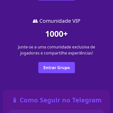
👥 Comunidade VIP
1000+
Junte-se a uma comunidade exclusiva de
jogadores e compartilhe experiências!
Entrar Grupo
📱 Como Seguir no Telegram