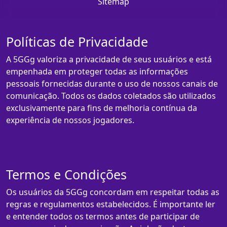
Sitemap
Políticas de Privacidade
A 5GGg valoriza a privacidade de seus usuários e está
empenhada em proteger todas as informações
pessoais fornecidas durante o uso de nossos canais de
comunicação. Todos os dados coletados são utilizados
exclusivamente para fins de melhoria contínua da
experiência de nossos jogadores.
Termos e Condições
Os usuários da 5GGg concordam em respeitar todas as
regras e regulamentos estabelecidos. É importante ler
e entender todos os termos antes de participar de