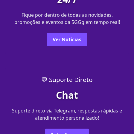
Fique por dentro de todas as novidades,
promoções e eventos da 5GGg em tempo real!
Ver Notícias
💬 Suporte Direto
Chat
Suporte direto via Telegram, respostas rápidas e
atendimento personalizado!