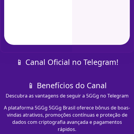
📱 Canal Oficial no Telegram!
📱 Benefícios do Canal
Descubra as vantagens de seguir a 5GGg no Telegram
A plataforma 5GGg 5GGg Brasil oferece bônus de boas-
vindas atrativos, promoções contínuas e proteção de
dados com criptografia avançada e pagamentos
rápidos.