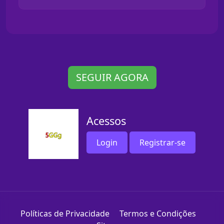
SEGUIR AGORA
Acessos
Login
Registrar-se
Políticas de Privacidade
Termos e Condições