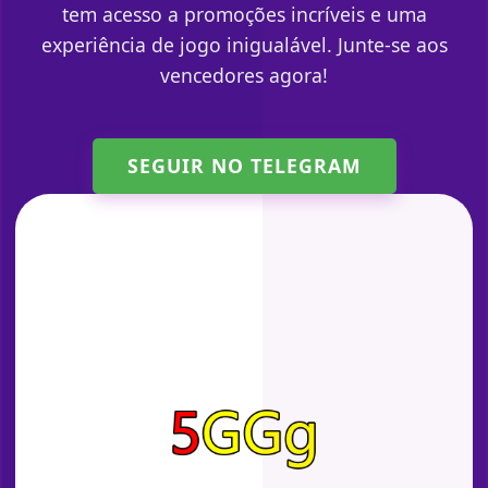
tem acesso a promoções incríveis e uma
experiência de jogo inigualável. Junte-se aos
vencedores agora!
SEGUIR NO TELEGRAM