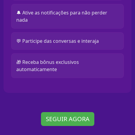
🔔 Ative as notificações para não perder
nada
💬 Participe das conversas e interaja
🎁 Receba bônus exclusivos
automaticamente
SEGUIR AGORA