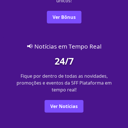
únicos!
Ver Bônus
📢 Notícias em Tempo Real
24/7
Fique por dentro de todas as novidades,
promoções e eventos da 5FF Plataforma em
tempo real!
Ver Notícias