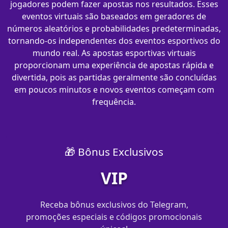
jogadores podem fazer apostas nos resultados. Esses
eventos virtuais são baseados em geradores de
números aleatórios e probabilidades predeterminadas,
tornando-os independentes dos eventos esportivos do
mundo real. As apostas esportivas virtuais
proporcionam uma experiência de apostas rápida e
divertida, pois as partidas geralmente são concluídas
em poucos minutos e novos eventos começam com
frequência.
🎁 Bônus Exclusivos
VIP
Receba bônus exclusivos do Telegram,
promoções especiais e códigos promocionais