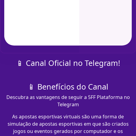
📱 Canal Oficial no Telegram!
📱 Benefícios do Canal
Descubra as vantagens de seguir a 5FF Plataforma no
Telegram
As apostas esportivas virtuais são uma forma de
simulação de apostas esportivas em que são criados
jogos ou eventos gerados por computador e os