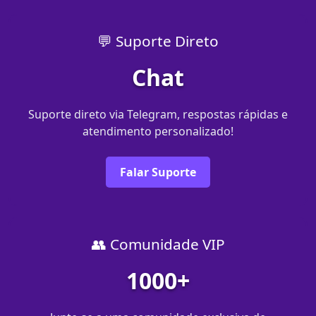
💬 Suporte Direto
Chat
Suporte direto via Telegram, respostas rápidas e
atendimento personalizado!
Falar Suporte
👥 Comunidade VIP
1000+