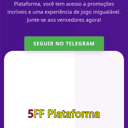
Plataforma, você tem acesso a promoções
incríveis e uma experiência de jogo inigualável.
Junte-se aos vencedores agora!
SEGUIR NO TELEGRAM