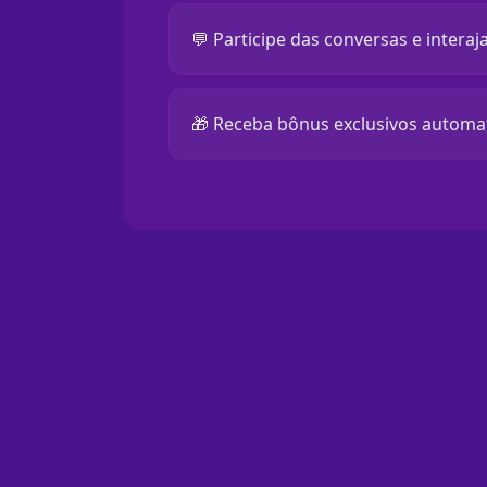
💬 Participe das conversas e interaj
🎁 Receba bônus exclusivos autom