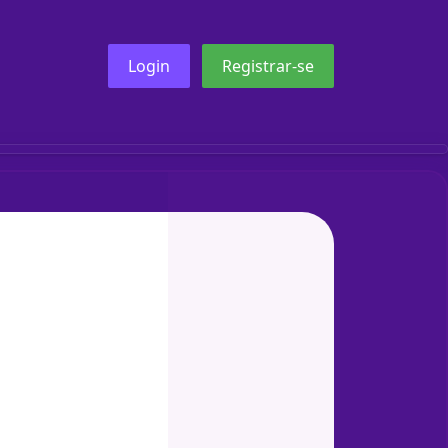
Login
Registrar-se