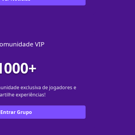
Comunidade VIP
1000+
unidade exclusiva de jogadores e
rtilhe experiências!
Entrar Grupo