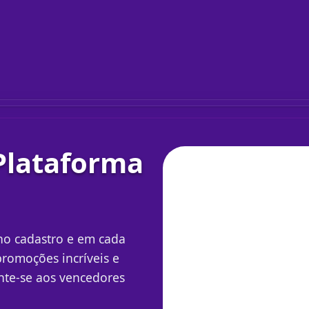
Plataforma
no cadastro e em cada
promoções incríveis e
unte-se aos vencedores