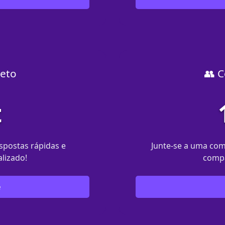
reto
👥 
t
espostas rápidas e
Junte-se a uma com
lizado!
compa
e