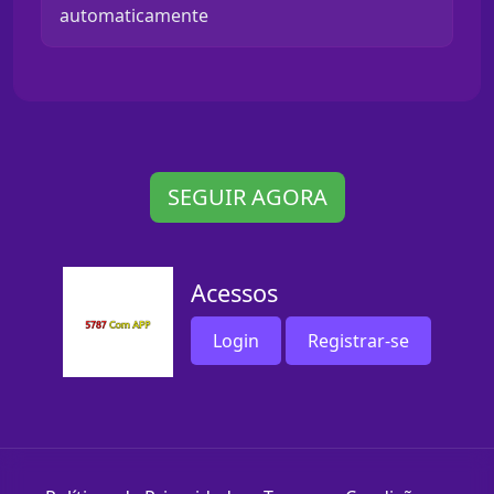
automaticamente
SEGUIR AGORA
Acessos
Login
Registrar-se