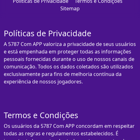
Políticas de Privacidade
Termos e Condições
Sitemap
Políticas de Privacidade
A 5787 Com APP valoriza a privacidade de seus usuários
e está empenhada em proteger todas as informações
pessoais fornecidas durante o uso de nossos canais de
comunicação. Todos os dados coletados são utilizados
exclusivamente para fins de melhoria contínua da
experiência de nossos jogadores.
Termos e Condições
Os usuários da 5787 Com APP concordam em respeitar
todas as regras e regulamentos estabelecidos. É