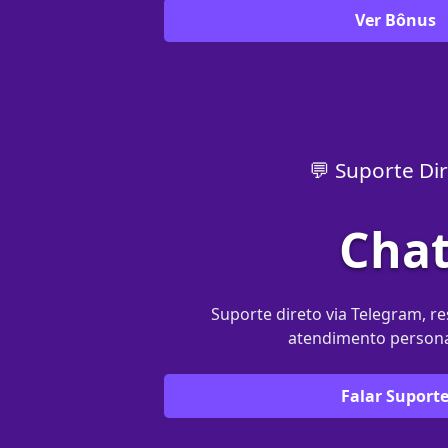
Ver Bônus
💬 Suporte Di
Cha
Suporte direto via Telegram, r
atendimento persona
Falar Suport