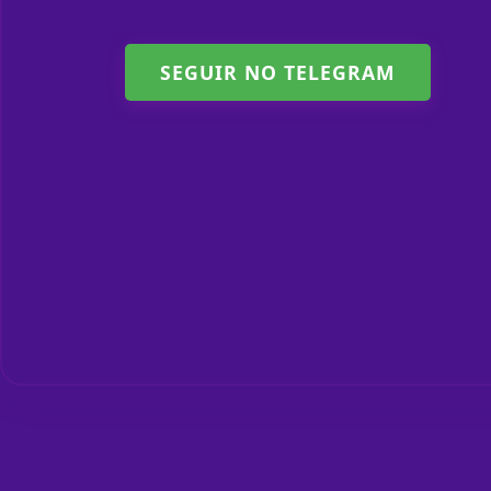
SEGUIR NO TELEGRAM