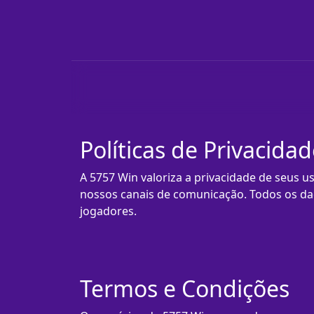
Políticas de Privacida
A 5757 Win valoriza a privacidade de seus 
nossos canais de comunicação. Todos os dad
jogadores.
Termos e Condições