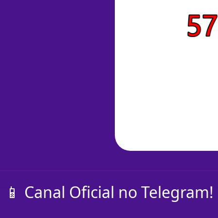
📱 Canal Oficial no Telegram!