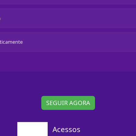
a
aticamente
SEGUIR AGORA
Acessos