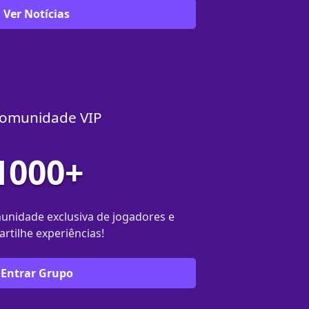
Ver Notícias
Comunidade VIP
1000+
unidade exclusiva de jogadores e
rtilhe experiências!
Entrar Grupo