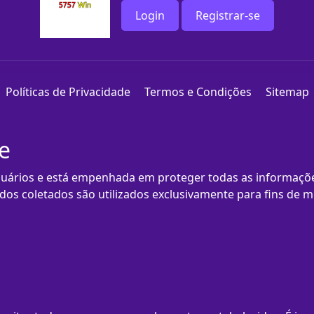
Login
Registrar-se
Políticas de Privacidade
Termos e Condições
Sitemap
de
usuários e está empenhada em proteger todas as informaçõ
os coletados são utilizados exclusivamente para fins de m