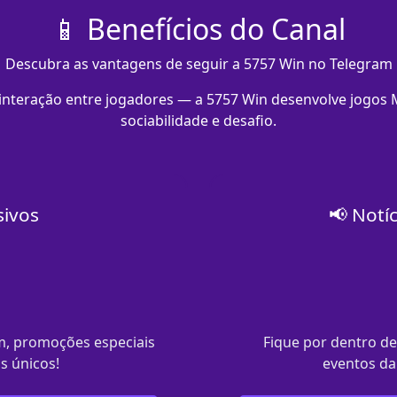
📱 Benefícios do Canal
Descubra as vantagens de seguir a 5757 Win no Telegram
 a interação entre jogadores — a 5757 Win desenvolve jo
sociabilidade e desafio.
sivos
📢 Notí
m, promoções especiais
Fique por dentro d
s únicos!
eventos da