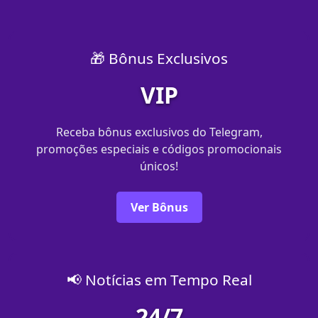
🎁 Bônus Exclusivos
VIP
Receba bônus exclusivos do Telegram,
promoções especiais e códigos promocionais
únicos!
Ver Bônus
📢 Notícias em Tempo Real
24/7