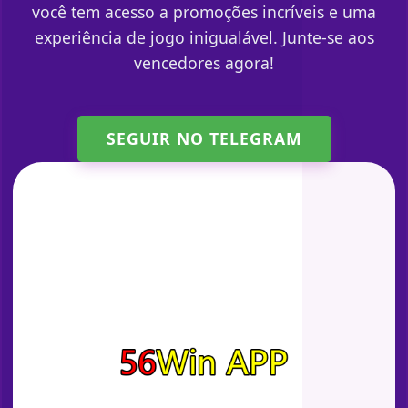
você tem acesso a promoções incríveis e uma
experiência de jogo inigualável. Junte-se aos
vencedores agora!
SEGUIR NO TELEGRAM