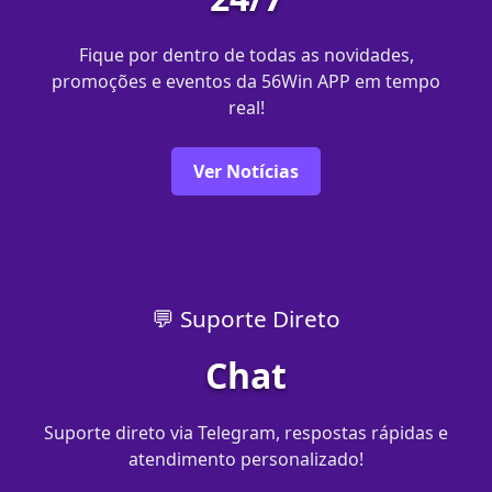
Fique por dentro de todas as novidades,
promoções e eventos da 56Win APP em tempo
real!
Ver Notícias
💬 Suporte Direto
Chat
Suporte direto via Telegram, respostas rápidas e
atendimento personalizado!