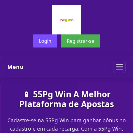
Login
Registrar-se
Menu
📱 55Pg Win A Melhor
Plataforma de Apostas
Cadastre-se na 55Pg Win para ganhar bônus no
cadastro e em cada recarga. Com a 55Pg Win,