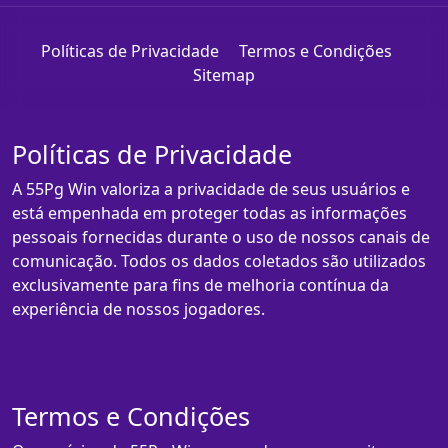
Políticas de Privacidade
Termos e Condições
Sitemap
Políticas de Privacidade
A 55Pg Win valoriza a privacidade de seus usuários e
está empenhada em proteger todas as informações
pessoais fornecidas durante o uso de nossos canais de
comunicação. Todos os dados coletados são utilizados
exclusivamente para fins de melhoria contínua da
experiência de nossos jogadores.
Termos e Condições