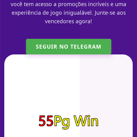
você tem acesso a promoções incríveis e uma
experiência de jogo inigualável. Junte-se aos
vencedores agora!
SEGUIR NO TELEGRAM