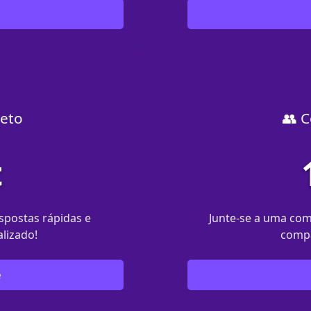
reto
👥 
t
espostas rápidas e
Junte-se a uma com
lizado!
compa
e