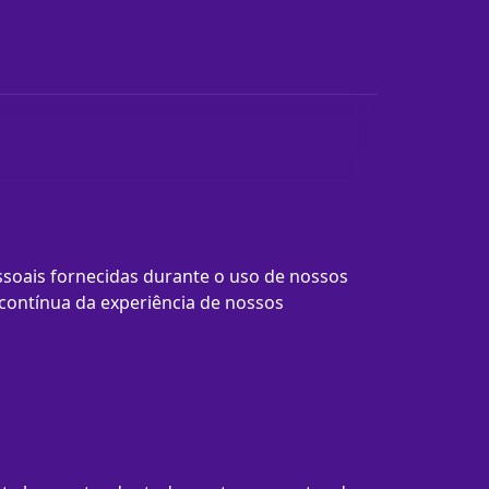
ssoais fornecidas durante o uso de nossos
 contínua da experiência de nossos