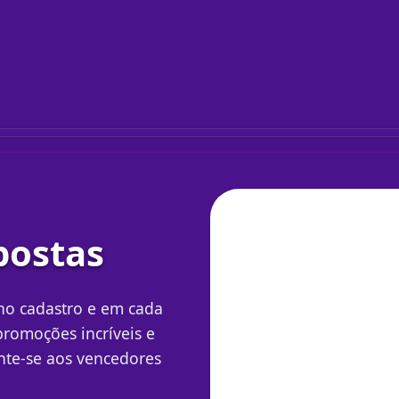
postas
no cadastro e em cada
promoções incríveis e
unte-se aos vencedores