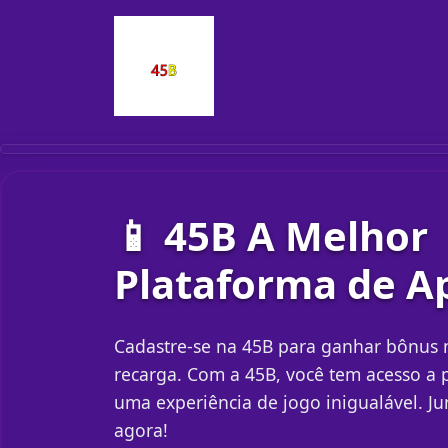
📱 45B A Melhor
Plataforma de A
Cadastre-se na 45B para ganhar bônus 
recarga. Com a 45B, você tem acesso a 
uma experiência de jogo inigualável. J
agora!