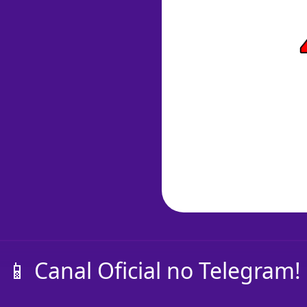
📱 Canal Oficial no Telegram!