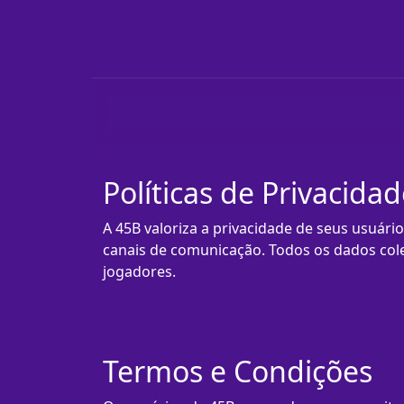
Políticas de Privacida
A 45B valoriza a privacidade de seus usuár
canais de comunicação. Todos os dados cole
jogadores.
Termos e Condições