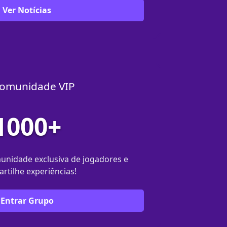
Ver Notícias
Comunidade VIP
1000+
unidade exclusiva de jogadores e
rtilhe experiências!
Entrar Grupo