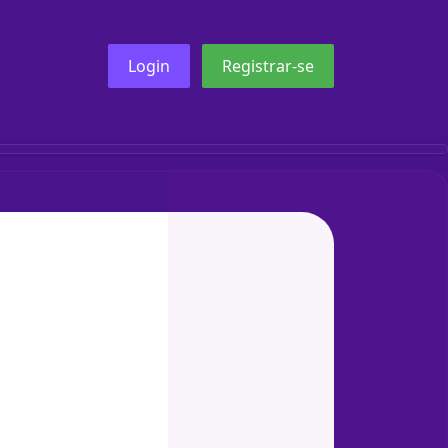
Login
Registrar-se