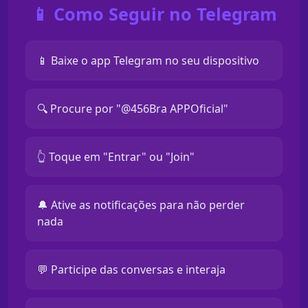
📱 Como Seguir no Telegram
📱 Baixe o app Telegram no seu dispositivo
🔍 Procure por "@456Bra APPOficial"
👆 Toque em "Entrar" ou "Join"
🔔 Ative as notificações para não perder
nada
💬 Participe das conversas e interaja