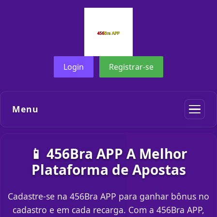
Login
Registrar-se
Menu
📱 456Bra APP A Melhor
Plataforma de Apostas
Cadastre-se na 456Bra APP para ganhar bônus no
cadastro e em cada recarga. Com a 456Bra APP,