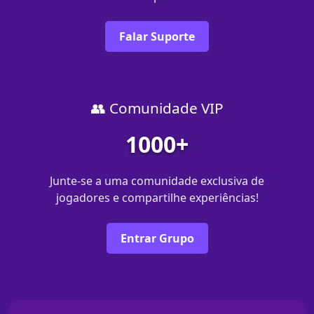
Falar Suporte
👥 Comunidade VIP
1000+
Junte-se a uma comunidade exclusiva de
jogadores e compartilhe experiências!
Entrar Grupo