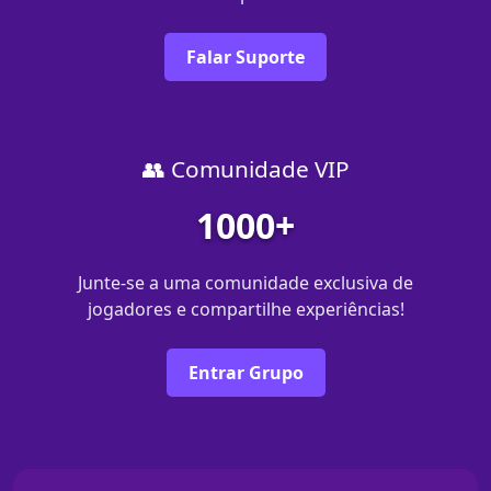
Falar Suporte
👥 Comunidade VIP
1000+
Junte-se a uma comunidade exclusiva de
jogadores e compartilhe experiências!
Entrar Grupo