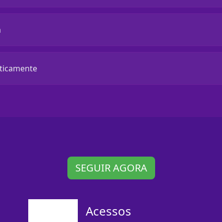
a
aticamente
SEGUIR AGORA
Acessos