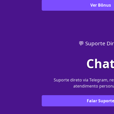
Ver Bônus
💬 Suporte Di
Cha
Suporte direto via Telegram, r
atendimento persona
Falar Suport