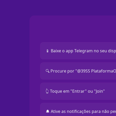
📱 Baixe o app Telegram no seu disp
🔍 Procure por "@39SS PlataformaOf
👆 Toque em "Entrar" ou "Join"
🔔 Ative as notificações para não p