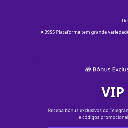
De
A 39SS Plataforma tem grande variedade 
🎁 Bônus Exclu
VIP
Receba bônus exclusivos do Telegra
e códigos promocionai