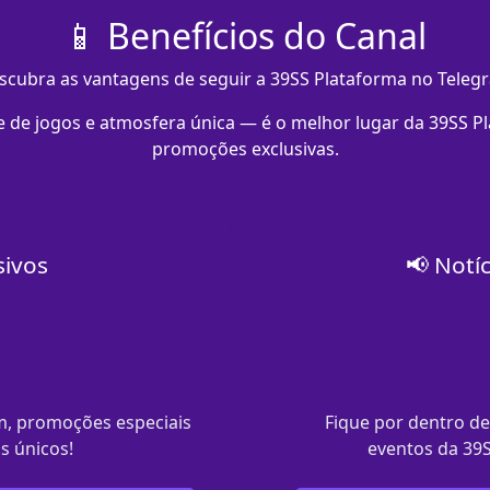
📱 Benefícios do Canal
scubra as vantagens de seguir a 39SS Plataforma no Teleg
de jogos e atmosfera única — é o melhor lugar da 39SS Pla
promoções exclusivas.
sivos
📢 Notí
m, promoções especiais
Fique por dentro d
s únicos!
eventos da 39