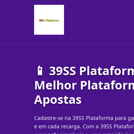
📱 39SS Platafor
Melhor Platafor
Apostas
Cadastre-se na 39SS Plataforma para g
e em cada recarga. Com a 39SS Platafor