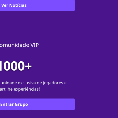
Ver Notícias
Comunidade VIP
1000+
unidade exclusiva de jogadores e
rtilhe experiências!
Entrar Grupo