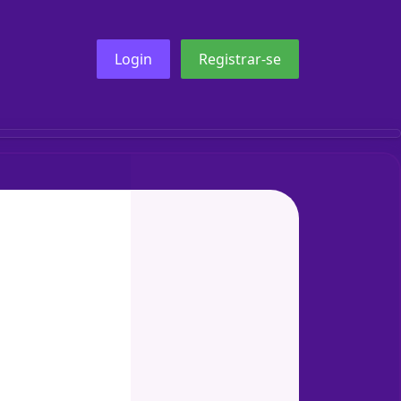
Login
Registrar-se