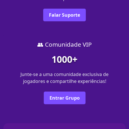
Falar Suporte
👥 Comunidade VIP
1000+
Junte-se a uma comunidade exclusiva de
jogadores e compartilhe experiências!
Entrar Grupo