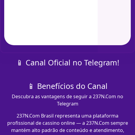
📱 Canal Oficial no Telegram!
📱 Benefícios do Canal
Descubra as vantagens de seguir a 237N.Com no
Telegram
237N.Com Brasil representa uma plataforma
profissional de cassino online — a 237N.Com sempre
mantém alto padrão de conteúdo e atendimento,