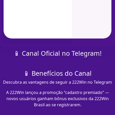
📱 Canal Oficial no Telegram!
📱 Benefícios do Canal
Descubra as vantagens de seguir a 222Win no Telegram
A 222Win lançou a promoção “cadastro premiado” —
novos usuários ganham bônus exclusivos da 222Win
Brasil ao se registrarem.