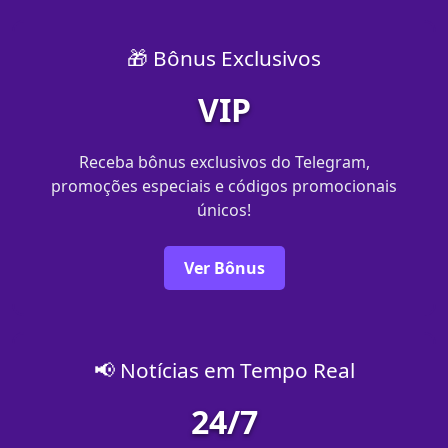
🎁 Bônus Exclusivos
VIP
Receba bônus exclusivos do Telegram,
promoções especiais e códigos promocionais
únicos!
Ver Bônus
📢 Notícias em Tempo Real
24/7