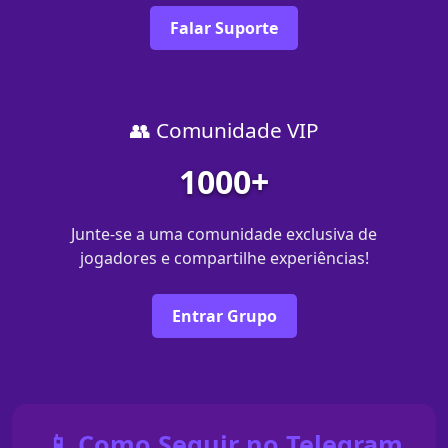
Falar Suporte
👥 Comunidade VIP
1000+
Junte-se a uma comunidade exclusiva de
jogadores e compartilhe experiências!
Entrar Grupo
📱 Como Seguir no Telegram