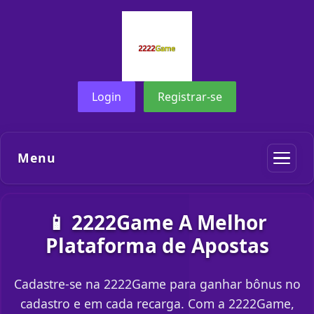
Login
Registrar-se
Menu
📱 2222Game A Melhor
Plataforma de Apostas
Cadastre-se na 2222Game para ganhar bônus no
cadastro e em cada recarga. Com a 2222Game,