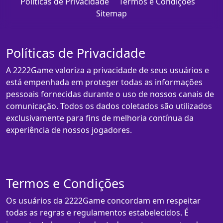
Políticas de Privacidade
Termos e Condições
Sitemap
Políticas de Privacidade
A 2222Game valoriza a privacidade de seus usuários e
está empenhada em proteger todas as informações
pessoais fornecidas durante o uso de nossos canais de
comunicação. Todos os dados coletados são utilizados
exclusivamente para fins de melhoria contínua da
experiência de nossos jogadores.
Termos e Condições
Os usuários da 2222Game concordam em respeitar
todas as regras e regulamentos estabelecidos. É