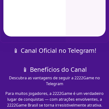
📱 Canal Oficial no Telegram!
📱 Benefícios do Canal
Descubra as vantagens de seguir a 2222Game no
Telegram
Para muitos jogadores, a 2222Game é um verdadeiro
lugar de conquistas — com atrações envolventes, a
2222Game Brasil se torna irresistivelmente atrativa.