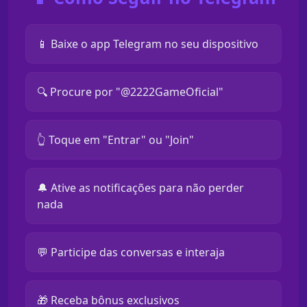
📱 Baixe o app Telegram no seu dispositivo
🔍 Procure por "@2222GameOficial"
👆 Toque em "Entrar" ou "Join"
🔔 Ative as notificações para não perder
nada
💬 Participe das conversas e interaja
🎁 Receba bônus exclusivos