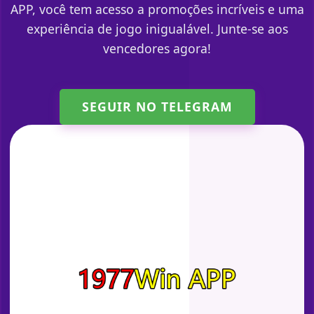
APP, você tem acesso a promoções incríveis e uma
experiência de jogo inigualável. Junte-se aos
vencedores agora!
SEGUIR NO TELEGRAM