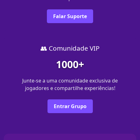
Falar Suporte
👥 Comunidade VIP
1000+
Junte-se a uma comunidade exclusiva de
jogadores e compartilhe experiências!
Entrar Grupo