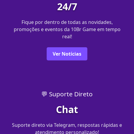
24/7
Fique por dentro de todas as novidades,
promoções e eventos da 10Br Game em tempo
real!
Ver Notícias
💬 Suporte Direto
Chat
Suporte direto via Telegram, respostas rápidas e
atendimento personalizado!