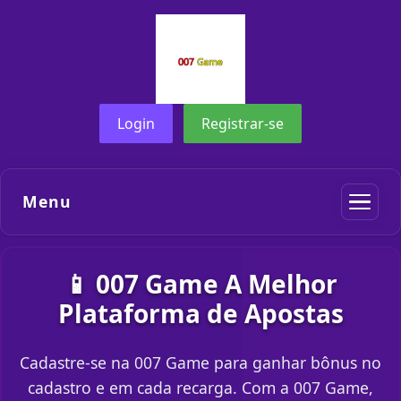
Login
Registrar-se
Menu
📱 007 Game A Melhor
Plataforma de Apostas
Cadastre-se na 007 Game para ganhar bônus no
cadastro e em cada recarga. Com a 007 Game,