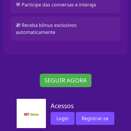
💬 Participe das conversas e interaja
🎁 Receba bônus exclusivos
automaticamente
SEGUIR AGORA
Acessos
Login
Registrar-se