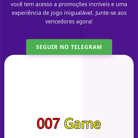
você tem acesso a promoções incríveis e uma
experiência de jogo inigualável. Junte-se aos
vencedores agora!
SEGUIR NO TELEGRAM