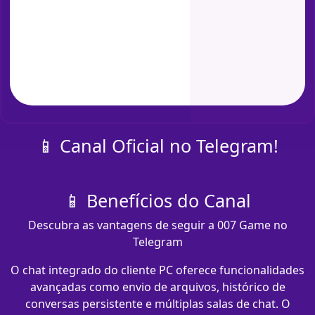
📱 Canal Oficial no Telegram!
📱 Benefícios do Canal
Descubra as vantagens de seguir a 007 Game no
Telegram
O chat integrado do cliente PC oferece funcionalidades
avançadas como envio de arquivos, histórico de
conversas persistente e múltiplas salas de chat. O