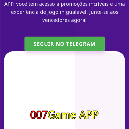
APP, você tem acesso a promoções incríveis e uma
experiência de jogo inigualável. Junte-se aos
vencedores agora!
SEGUIR NO TELEGRAM