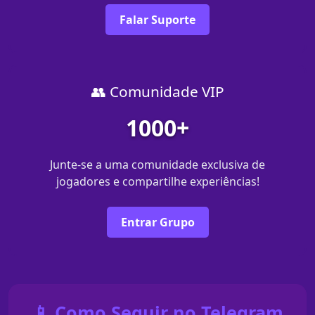
Falar Suporte
👥 Comunidade VIP
1000+
Junte-se a uma comunidade exclusiva de
jogadores e compartilhe experiências!
Entrar Grupo
📱 Como Seguir no Telegram