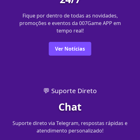
Fique por dentro de todas as novidades,
promoções e eventos da 007Game APP em
tempo real!
Ver Notícias
💬 Suporte Direto
Chat
Suporte direto via Telegram, respostas rápidas e
atendimento personalizado!