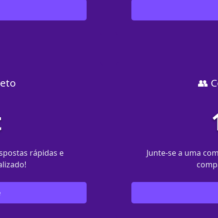
reto
👥 
t
espostas rápidas e
Junte-se a uma com
lizado!
compa
e