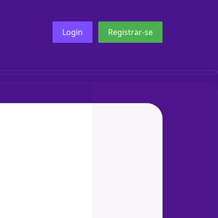
Login
Registrar-se