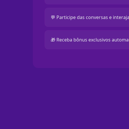
💬 Participe das conversas e interaj
🎁 Receba bônus exclusivos autom