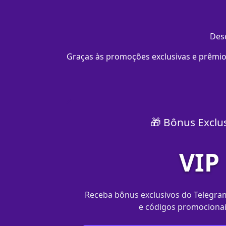
Des
Graças às promoções exclusivas e prêmio
🎁 Bônus Exclu
VIP
Receba bônus exclusivos do Telegra
e códigos promocionai