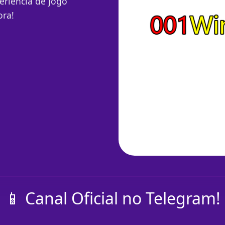
eriência de jogo
ora!
📱 Canal Oficial no Telegram!