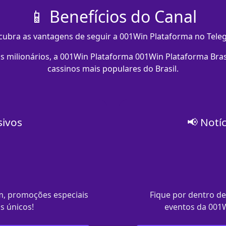
📱 Benefícios do Canal
cubra as vantagens de seguir a 001Win Plataforma no Tele
s milionários, a 001Win Plataforma 001Win Plataforma Br
cassinos mais populares do Brasil.
sivos
📢 Notí
m, promoções especiais
Fique por dentro d
s únicos!
eventos da 001W