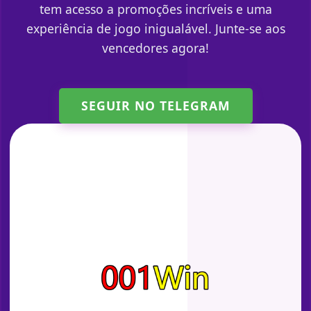
tem acesso a promoções incríveis e uma
experiência de jogo inigualável. Junte-se aos
vencedores agora!
SEGUIR NO TELEGRAM