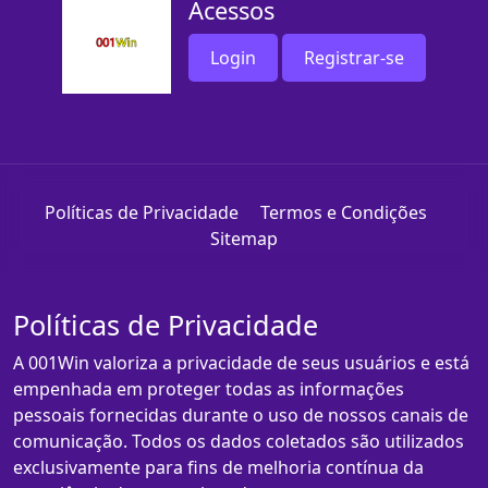
Acessos
Login
Registrar-se
Políticas de Privacidade
Termos e Condições
Sitemap
Políticas de Privacidade
A 001Win valoriza a privacidade de seus usuários e está
empenhada em proteger todas as informações
pessoais fornecidas durante o uso de nossos canais de
comunicação. Todos os dados coletados são utilizados
exclusivamente para fins de melhoria contínua da