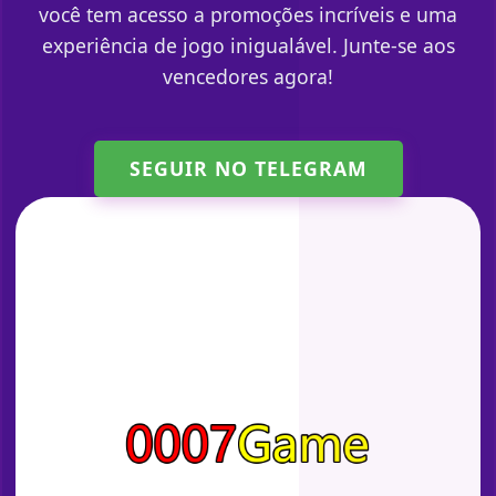
você tem acesso a promoções incríveis e uma
experiência de jogo inigualável. Junte-se aos
vencedores agora!
SEGUIR NO TELEGRAM