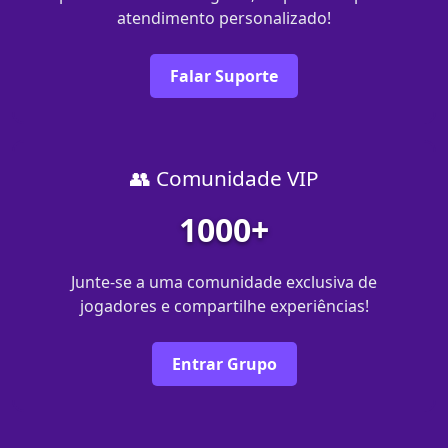
atendimento personalizado!
Falar Suporte
👥 Comunidade VIP
1000+
Junte-se a uma comunidade exclusiva de
jogadores e compartilhe experiências!
Entrar Grupo