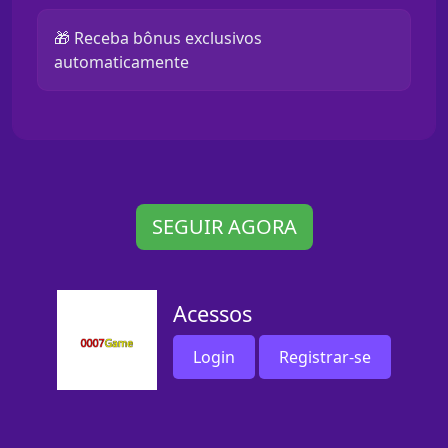
🎁 Receba bônus exclusivos
automaticamente
SEGUIR AGORA
Acessos
Login
Registrar-se