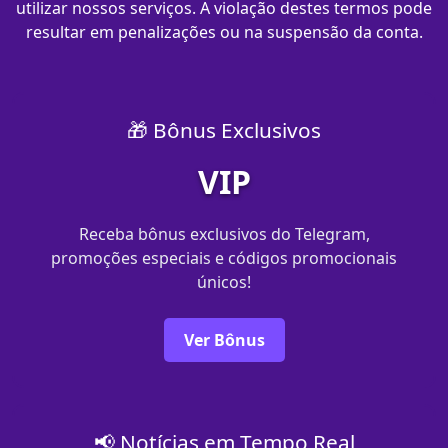
utilizar nossos serviços. A violação destes termos pode
resultar em penalizações ou na suspensão da conta.
🎁 Bônus Exclusivos
VIP
Receba bônus exclusivos do Telegram,
promoções especiais e códigos promocionais
únicos!
Ver Bônus
📢 Notícias em Tempo Real